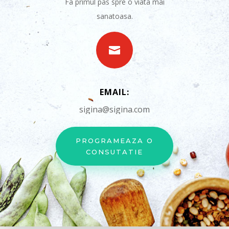
Fa primul pas spre o viata mai
sanatoasa.

EMAIL:
sigina@sigina.com
PROGRAMEAZA O
CONSUTATIE