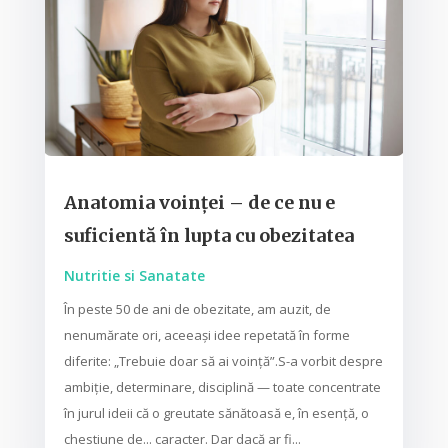
Anatomia voinței – de ce nu e
suficientă în lupta cu obezitatea
Nutritie si Sanatate
În peste 50 de ani de obezitate, am auzit, de
nenumărate ori, aceeași idee repetată în forme
diferite: „Trebuie doar să ai voință”.S-a vorbit despre
ambiție, determinare, disciplină — toate concentrate
în jurul ideii că o greutate sănătoasă e, în esență, o
chestiune de... caracter. Dar dacă ar fi...