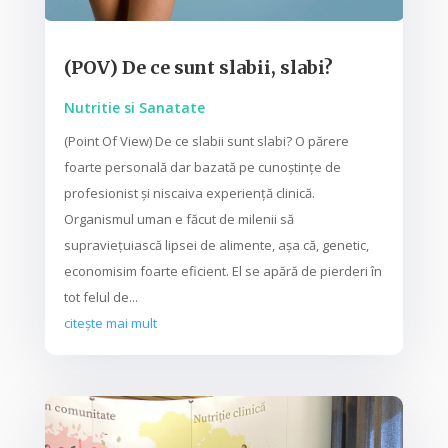
(POV) De ce sunt slabii, slabi?
Nutritie si Sanatate
(Point Of View) De ce slabii sunt slabi? O părere
foarte personală dar bazată pe cunoștințe de
profesionist și niscaiva experiență clinică.
Organismul uman e făcut de milenii să
supraviețuiască lipsei de alimente, așa că, genetic,
economisim foarte eficient. El se apără de pierderi în
tot felul de...
citește mai mult