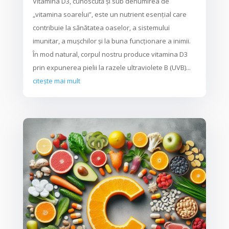
Vitamina D3, cunoscută și sub denumirea de
„vitamina soarelui”, este un nutrient esențial care
contribuie la sănătatea oaselor, a sistemului
imunitar, a mușchilor și la buna funcționare a inimii.
În mod natural, corpul nostru produce vitamina D3
prin expunerea pielii la razele ultraviolete B (UVB)...
citește mai mult