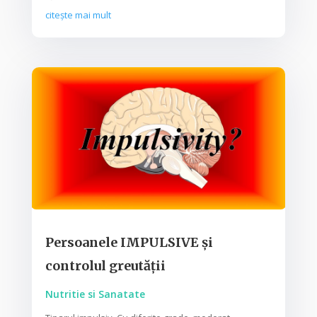
citește mai mult
Persoanele IMPULSIVE și
controlul greutății
Nutritie si Sanatate