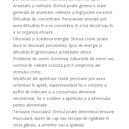
Anxietate și neliniște: Stresul poate genera o stare
generală de anxietate, neliniște și îngrijorare excesivă.
Dificultăți de concentrare: Persoanele stresate pot
avea dificultăți în a se concentra, în a lua decizii sau în
a se organiza eficient.
Oboseală și scăderea energiei: Stresul cronic poate
duce la oboseală persistentă, lipsă de energie și
dificultăți în gestionarea activităților zilnice.
Probleme de somn: Insomnia, tulburările de somn sau
somnul de calitate scăzută pot fi simptome ale
stresului cronic.
Modificări ale apetitului: Unele persoane pot avea
schimbări în apetit, experimentând fie o creștere a
poftei de mâncare și a consumului alimentar
necontrolat, fie o scădere a apetitului și a interesului
pentru alimentație.
Tensiune musculară: Stresul poate determina tensiune
musculară, dureri de cap sau senzații de rigiditate în
zona gâtului, a umerilor sau a spatelui.