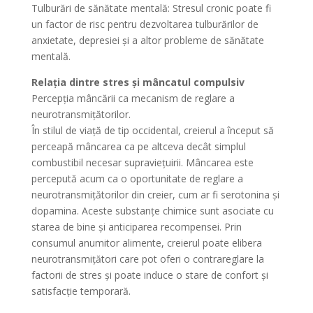
Tulburări de sănătate mentală: Stresul cronic poate fi
un factor de risc pentru dezvoltarea tulburărilor de
anxietate, depresiei și a altor probleme de sănătate
mentală.
Relația dintre stres și mâncatul compulsiv
Percepția mâncării ca mecanism de reglare a
neurotransmițătorilor.
În stilul de viață de tip occidental, creierul a început să
perceapă mâncarea ca pe altceva decât simplul
combustibil necesar supraviețuirii. Mâncarea este
percepută acum ca o oportunitate de reglare a
neurotransmițătorilor din creier, cum ar fi serotonina și
dopamina. Aceste substanțe chimice sunt asociate cu
starea de bine și anticiparea recompensei. Prin
consumul anumitor alimente, creierul poate elibera
neurotransmițători care pot oferi o contrareglare la
factorii de stres și poate induce o stare de confort și
satisfacție temporară.