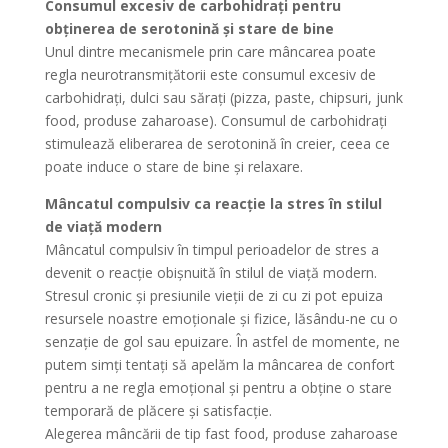
Consumul excesiv de carbohidrați pentru
obținerea de serotonină și stare de bine
Unul dintre mecanismele prin care mâncarea poate
regla neurotransmițătorii este consumul excesiv de
carbohidrați, dulci sau sărați (pizza, paste, chipsuri, junk
food, produse zaharoase). Consumul de carbohidrați
stimulează eliberarea de serotonină în creier, ceea ce
poate induce o stare de bine și relaxare.
Mâncatul compulsiv ca reacție la stres în stilul
de viață modern
Mâncatul compulsiv în timpul perioadelor de stres a
devenit o reacție obișnuită în stilul de viață modern.
Stresul cronic și presiunile vieții de zi cu zi pot epuiza
resursele noastre emoționale și fizice, lăsându-ne cu o
senzație de gol sau epuizare. În astfel de momente, ne
putem simți tentați să apelăm la mâncarea de confort
pentru a ne regla emoțional și pentru a obține o stare
temporară de plăcere și satisfacție.
Alegerea mâncării de tip fast food, produse zaharoase