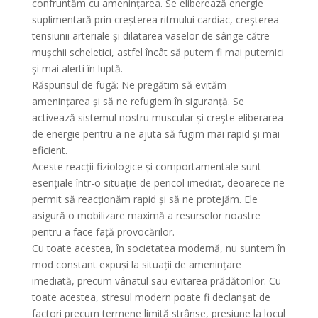
confruntăm cu amenințarea. Se eliberează energie
suplimentară prin creșterea ritmului cardiac, creșterea
tensiunii arteriale și dilatarea vaselor de sânge către
mușchii scheletici, astfel încât să putem fi mai puternici
și mai alerti în luptă.
Răspunsul de fugă: Ne pregătim să evităm
amenințarea și să ne refugiem în siguranță. Se
activează sistemul nostru muscular și crește eliberarea
de energie pentru a ne ajuta să fugim mai rapid și mai
eficient.
Aceste reacții fiziologice și comportamentale sunt
esențiale într-o situație de pericol imediat, deoarece ne
permit să reacționăm rapid și să ne protejăm. Ele
asigură o mobilizare maximă a resurselor noastre
pentru a face față provocărilor.
Cu toate acestea, în societatea modernă, nu suntem în
mod constant expuși la situații de amenințare
imediată, precum vânatul sau evitarea prădătorilor. Cu
toate acestea, stresul modern poate fi declanșat de
factori precum termene limită strânse, presiune la locul