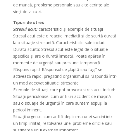
de muncă, probleme personale sau alte cerințe ale
vieții de zi cu zi.
Tipuri de stres
Stresul acut:
caracteristici și exemple de situații
Stresul acut este o reacție imediată și de scurtă durată
la o situație stresantă. Caracteristicile sale includ:
Durată scurtă: Stresul acut este legat de o situație
specifică și are o durată limitată. Poate apărea în
momente de urgență sau presiune temporară.
Răspuns rapid: Răspunsul de „luptă sau fugi” se
activează rapid, pregătind organismul să răspundă într-
un mod adecvat situației stresante.
Exemple de situații care pot provoca stres acut includ:
Situații periculoase: cum ar fi un accident de mașină
sau o situație de urgență în care suntem expuși la
pericol iminent.
Situații urgente: cum ar fi îndeplinirea unei sarcini într-
un timp limitat, rezolvarea unei probleme dificile sau
susținerea unui examen important.