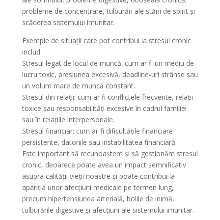
probleme de concentrare, tulburări ale stării de spirit și
scăderea sistemului imunitar.
Exemple de situații care pot contribui la stresul cronic
includ:
Stresul legat de locul de muncă: cum ar fi un mediu de
lucru toxic, presiunea excesivă, deadline-uri strânse sau
un volum mare de muncă constant.
Stresul din relații: cum ar fi conflictele frecvente, relații
toxice sau responsabilități excesive în cadrul familiei
sau în relațiile interpersonale.
Stresul financiar: cum ar fi dificultățile financiare
persistente, datoriile sau instabilitatea financiară.
Este important să recunoaștem și să gestionăm stresul
cronic, deoarece poate avea un impact semnificativ
asupra calității vieții noastre și poate contribui la
apariția unor afecțiuni medicale pe termen lung,
precum hipertensiunea arterială, bolile de inimă,
tulburările digestive și afecțiuni ale sistemului imunitar.