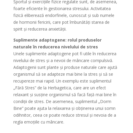
Sportul și exercițiile fizice regulate sunt, de asemenea,
foarte eficiente în gestionarea stresului. Activitatea
fizică eliberează endorfinele, cunoscut și sub numele
de hormonii fericirii, care pot îmbunătăți starea de
spirit și reducerea anxietății.
Suplimente adaptogene: rolul produselor
naturale în reducerea nivelului de stres
Unele suplimente adaptogene pot fi utile în reducerea
nivelului de stres și a nevoii de mâncare compulsivă.
Adaptogenii sunt plante și produse naturale care ajută
organismul să se adapteze mai bine la stres și să se
recupereze mai rapid. Un exemplu este suplimentul
„Fără Stres” de la Herbagetica, care are un efect
relaxant și susține organismul să facă față mai bine în
condiții de stres. De asemenea, suplimentul „Dorm
Bine” poate ajuta la relaxarea și obținerea unui somn
odihnitor, ceea ce poate reduce stresul și nevoia de a
regla emoțiile cu mâncare.