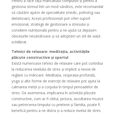
Pentru a face față mâncatului compulsiv și pentru a
gestiona stresul într-un mod sănătos, este recomandat
să căutăm ajutor de specialitate (medic, psiholog sau
dietetician). Acești profesioniști pot oferi suport
emoțional, strategii de gestionare a stresului și
consiliere nutrițională pentru a ne ajuta să depășim
obiceiurile nesănătoase și să adoptăm un stil de viață
echilibrat.
Tehnici de relaxare: meditația, activitățile
plăcute constructive și sportul
Există numeroase tehnici de relaxare care pot contribui
la reducerea nivelului de stres și implicit a nevoii de
reglare cu mâncare. Meditația, respirația profundă,
yoga și alte forme de exerciții de relaxare pot ajuta la
calmarea minții și a corpului în timpul perioadelor de
stres. De asemenea, implicarea în activități plăcute
constructive, cum ar fi cititul, pictura, ascultarea muzicii
sau petrecerea timpului cu prietenii și familia, poate fi
benefică pentru a ne distra și a reduce nivelul de stres.