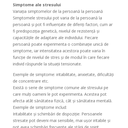
Simptome ale stresului
Variația simptomelor de la persoană la persoană
Simptomele stresului pot varia de la persoană la
persoană și pot fi influențate de diferiți factori, cum ar
fi predispoziția genetică, nivelul de rezistență și
capacitățile de adaptare ale individului. Fiecare
persoană poate experimenta o combinație unică de
simptome, iar intensitatea acestora poate varia în
funcție de nivelul de stres și de modul în care fiecare
individ răspunde la situații tensionate.
Exemple de simptome: iritabilitate, anxietate, dificultăți
de concentrare etc.
Există o serie de simptome comune ale stresului pe
care mulți oameni le pot experimenta. Acestea pot
afecta atât sănătatea fizică, cât și sănătatea mentală.
Exemple de simptome includ:
Iritabilitate și schimbări de dispoziție: Persoanele
stresate pot deveni mai sensibile, mai ușor iritabile și
pot avea schimbări frecvente ale stării de spirit.