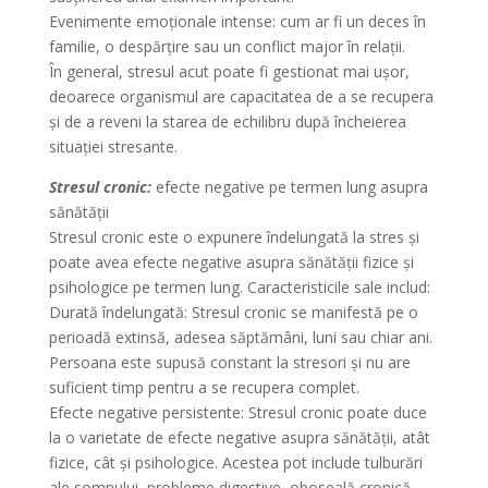
Evenimente emoționale intense: cum ar fi un deces în
familie, o despărțire sau un conflict major în relații.
În general, stresul acut poate fi gestionat mai ușor,
deoarece organismul are capacitatea de a se recupera
și de a reveni la starea de echilibru după încheierea
situației stresante.
Stresul cronic:
efecte negative pe termen lung asupra
sănătății
Stresul cronic este o expunere îndelungată la stres și
poate avea efecte negative asupra sănătății fizice și
psihologice pe termen lung. Caracteristicile sale includ:
Durată îndelungată: Stresul cronic se manifestă pe o
perioadă extinsă, adesea săptămâni, luni sau chiar ani.
Persoana este supusă constant la stresori și nu are
suficient timp pentru a se recupera complet.
Efecte negative persistente: Stresul cronic poate duce
la o varietate de efecte negative asupra sănătății, atât
fizice, cât și psihologice. Acestea pot include tulburări
ale somnului, probleme digestive, oboseală cronică,