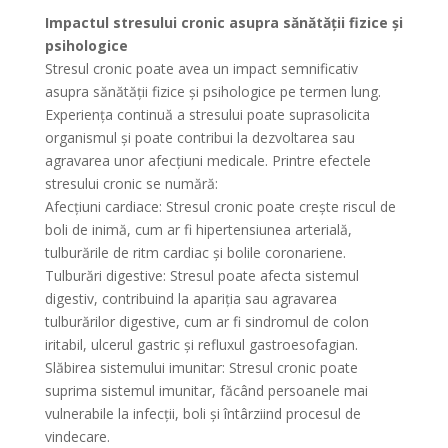
Impactul stresului cronic asupra sănătății fizice și
psihologice
Stresul cronic poate avea un impact semnificativ
asupra sănătății fizice și psihologice pe termen lung.
Experiența continuă a stresului poate suprasolicita
organismul și poate contribui la dezvoltarea sau
agravarea unor afecțiuni medicale. Printre efectele
stresului cronic se numără:
Afecțiuni cardiace: Stresul cronic poate crește riscul de
boli de inimă, cum ar fi hipertensiunea arterială,
tulburările de ritm cardiac și bolile coronariene.
Tulburări digestive: Stresul poate afecta sistemul
digestiv, contribuind la apariția sau agravarea
tulburărilor digestive, cum ar fi sindromul de colon
iritabil, ulcerul gastric și refluxul gastroesofagian.
Slăbirea sistemului imunitar: Stresul cronic poate
suprima sistemul imunitar, făcând persoanele mai
vulnerabile la infecții, boli și întârziind procesul de
vindecare.