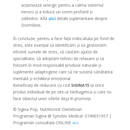
acționează sinergic pentru a calma sistemul
nervos și a induce un somn profund și
odihnitor. Află
aici
detalii suplimentare despre
DormBine.
În concluzie, pentru a face față mâncatului pe fond de
stres, este esențial să identificăm și să gestionăm
eficient sursele de stres, să căutăm ajutor de
specialitate, să adoptăm tehnici de relaxare și să
folosim în mod responsabil produse naturale și
suplimente adaptogene care să ne susțină sănătatea
mentală și echilibrul emoțional.
Beneficiați de reducere cu cod
SIGINA15
la orice
produs individual de pe site-ul Herbagetica și care nu
face obiectul unor oferte deja în promoții.
© Sigina Pop, Nutritionist-Dietetician
Programari Sigina @ Synobis Medical: 0749651957 |
Programări consultații ONLINE
aici
.