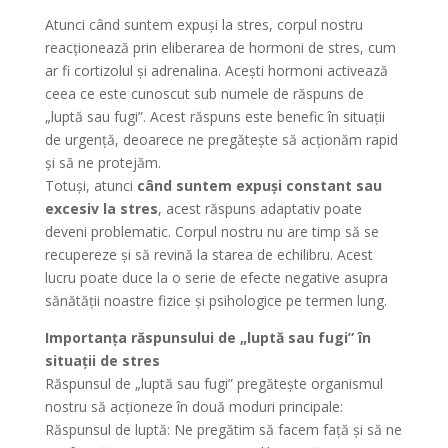
Atunci când suntem expuși la stres, corpul nostru
reacționează prin eliberarea de hormoni de stres, cum
ar fi cortizolul și adrenalina. Acești hormoni activează
ceea ce este cunoscut sub numele de răspuns de
„luptă sau fugi”. Acest răspuns este benefic în situații
de urgență, deoarece ne pregătește să acționăm rapid
și să ne protejăm.
Totuși, atunci
când suntem expuși constant sau
excesiv la stres
, acest răspuns adaptativ poate
deveni problematic. Corpul nostru nu are timp să se
recupereze și să revină la starea de echilibru. Acest
lucru poate duce la o serie de efecte negative asupra
sănătății noastre fizice și psihologice pe termen lung.
Importanța răspunsului de „luptă sau fugi” în
situații de stres
Răspunsul de „luptă sau fugi” pregătește organismul
nostru să acționeze în două moduri principale:
Răspunsul de luptă: Ne pregătim să facem față și să ne