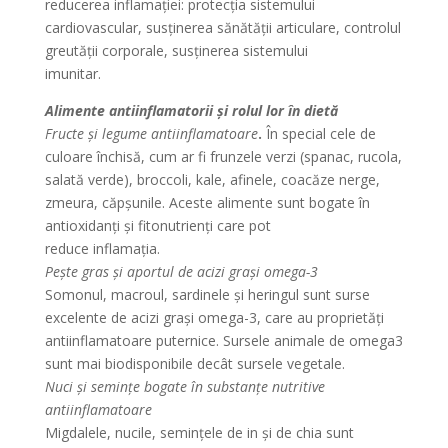
reducerea inflamației: protecția sistemului
cardiovascular, susținerea sănătății articulare, controlul
greutății corporale, susținerea sistemului
imunitar.
Alimente antiinflamatorii și rolul lor în dietă
Fructe și legume antiinflamatoare
.
În special cele de
culoare închisă, cum ar fi frunzele verzi (spanac, rucola,
salată verde), broccoli, kale, afinele, coacăze nerge,
zmeura, căpșunile. Aceste alimente sunt bogate în
antioxidanți și fitonutrienți care pot
reduce inflamația.
Pește gras și aportul de acizi grași omega-3
Somonul, macroul, sardinele și heringul sunt surse
excelente de acizi grași omega-3, care au proprietăți
antiinflamatoare puternice. Sursele animale de omega3
sunt mai biodisponibile decât sursele vegetale.
Nuci și semințe bogate în substanțe nutritive
antiinflamatoare
Migdalele, nucile, semințele de in și de chia sunt