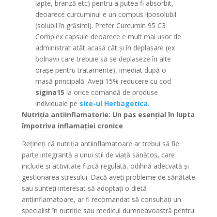
lapte, branză etc) pentru a putea fi absorbit,
deoarece curcuminul e un compus liposolubil
(solubil în grăsimi). Prefer Curcumin 95 C3
Complex capsule deoarece e mult mai ușor de
administrat atât acasă cât și în deplasare (ex
bolnavii care trebuie să se deplaseze în alte
orașe pentru tratamente), imediat după o
masă principală. Aveți 15% reducere cu cod
sigina15
la orice comandă de produse
individuale pe
site-ul Herbagetica
.
Nutriția antiinflamatorie: Un pas esențial în lupta
împotriva inflamației cronice
Rețineți că nutriția antiinflamatoare ar trebui să fie
parte integrantă a unui stil de viață sănătos, care
include și activitate fizică regulată, odihnă adecvată și
gestionarea stresului. Dacă aveți probleme de sănătate
sau sunteți interesat să adoptați o dietă
antiinflamatoare, ar fi recomandat să consultați un
specialist în nutriție sau medicul dumneavoastră pentru