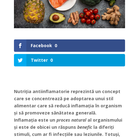
Facebook
0
Twitter
0
Nutriția antiinflamatorie reprezintă un concept
care se concentrează pe adoptarea unui stil
alimentar care să reducă inflamația în organism
și să promoveze sănătatea generală.
Inflamația este un
proces natural
al organismului
și este de obicei un răspuns
benefic
la diferiți
stimuli, cum ar fi infecțiile sau leziunile. Totuși,