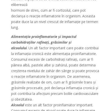
eliberează
hormoni de stres, cum ar fi cortizolul, care pot
declanșa o reacție inflamatorie în organism. Aceasta
poate duce la un nivel crescut de inflamație pe termen
lung.
Alimentația proinflamatorie
și impactul
carbohidraților rafinați, grăsimilor și
alcoolului
. Un alt factor important care poate contribui
la inflamația cronică este alimentația proinflamatorie.
Consumul excesiv de carbohidrați rafinați, cum ar fi
pâinea albă, pastele albe și zahărul, poate determina
creșterea nivelului de zahăr din sânge și poate provoca
o reacție inflamatorie în organism. De asemenea,
grăsimile realizate de om, cum ar fi grăsimile trans și
grăsimile procesate, pot declanșa inflamația cronică și
pot contribui la afecțiuni precum bolile cardiovasculare
și obezitatea.
Alcoolul
este un alt factor proinflamator important.
Consumul excesiv de alcool poate duce la inflamație