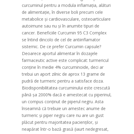
curcuminul pentru a modula inflamația, alături
de alimentație, în diverse boli precum cele
metabolice și cardiovasculare, osteoarticulare
autoimune sau nu și în anumite tipuri de
cancer. Beneficiile Curcumin 95 C3 Complex
se întind dincolo de cel de antiinflamator
sistemic. De ce prefer Curcumin capsule?
Deoarece aportul alimentar în dozajele
farmaceutic active este complicat: turmericul
conține în medie 4% curcuminoide, deci ar
trebui un aport zilnic de aprox 13 grame de
pudră de turmeric pentru a satisface doza.
Biodisponibilitatea curcuminului este crescută
până șa 2000% dacă e amestecat cu piperinul,
un compus conținut de piperul negru. Asta
înseamnă că trebuie un amestec anume de
turmeric și piper negru care nu are un gust
plăcut pentru majoritatea pacienților, și
neapărat într-o bază grasă (iaurt nedegresat,