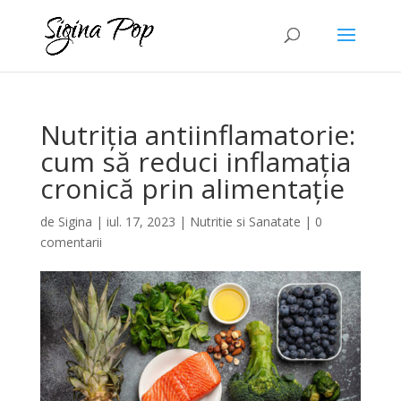
Nutriția antiinflamatorie:
cum să reduci inflamația
cronică prin alimentație
de
Sigina
|
iul. 17, 2023
|
Nutritie si Sanatate
|
0
comentarii