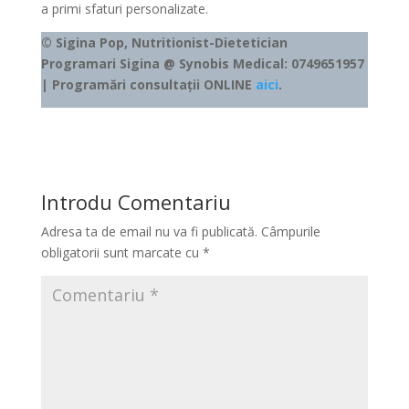
a primi sfaturi personalizate.
© Sigina Pop, Nutritionist-Dietetician
Programari Sigina @ Synobis Medical: 0749651957
| Programări consultații ONLINE
aici
.
Introdu Comentariu
Adresa ta de email nu va fi publicată.
Câmpurile
obligatorii sunt marcate cu
*