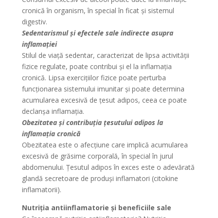
cronică în organism, în special în ficat și sistemul
digestiv.
Sedentarismul și efectele sale indirecte asupra
inflamației
Stilul de viață sedentar, caracterizat de lipsa activității
fizice regulate, poate contribui și el la inflamația
cronică. Lipsa exercițiilor fizice poate perturba
funcționarea sistemului imunitar și poate determina
acumularea excesivă de țesut adipos, ceea ce poate
declanșa inflamația.
Obezitatea și contribuția țesutului adipos la
inflamația cronică
Obezitatea este o afecțiune care implică acumularea
excesivă de grăsime corporală, în special în jurul
abdomenului. Țesutul adipos în exces este o adevărată
glandă secretoare de produși inflamatori (citokine
inflamatorii).
Nutriția antiinflamatorie și beneficiile sale