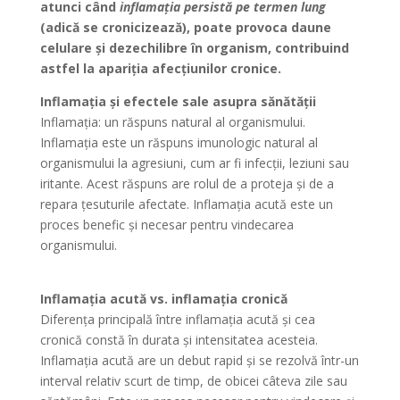
atunci când
inflamația persistă pe termen lung
(adică se cronicizează), poate provoca daune
celulare și dezechilibre în organism, contribuind
astfel la apariția afecțiunilor cronice.
Inflamația și efectele sale asupra sănătății
Inflamația: un răspuns natural al organismului.
Inflamația este un răspuns imunologic natural al
organismului la agresiuni, cum ar fi infecții, leziuni sau
iritante. Acest răspuns are rolul de a proteja și de a
repara țesuturile afectate. Inflamația acută este un
proces benefic și necesar pentru vindecarea
organismului.
Inflamația acută vs. inflamația cronică
Diferența principală între inflamația acută și cea
cronică constă în durata și intensitatea acesteia.
Inflamația acută are un debut rapid și se rezolvă într-un
interval relativ scurt de timp, de obicei câteva zile sau