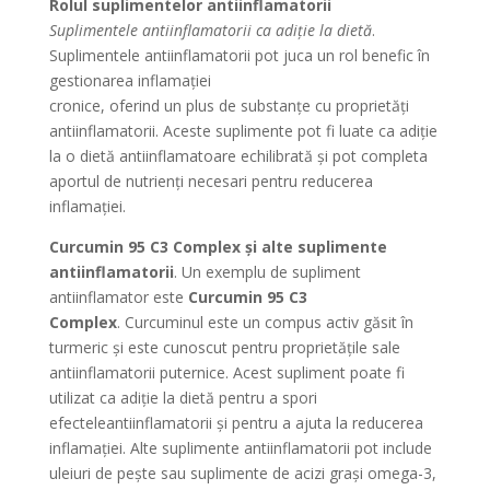
Rolul suplimentelor antiinflamatorii
Suplimentele antiinflamatorii ca adiție la dietă
.
Suplimentele antiinflamatorii pot juca un rol benefic în
gestionarea inflamației
cronice, oferind un plus de substanțe cu proprietăți
antiinflamatorii. Aceste suplimente pot fi luate ca adiție
la o dietă antiinflamatoare echilibrată și pot completa
aportul de nutrienți necesari pentru reducerea
inflamației.
Curcumin 95 C3 Complex și alte suplimente
antiinflamatorii
. Un exemplu de supliment
antiinflamator este
Curcumin 95 C3
Complex
. Curcuminul este un compus activ găsit în
turmeric și este cunoscut pentru proprietățile sale
antiinflamatorii puternice. Acest supliment poate fi
utilizat ca adiție la dietă pentru a spori
efecteleantiinflamatorii și pentru a ajuta la reducerea
inflamației. Alte suplimente antiinflamatorii pot include
uleiuri de pește sau suplimente de acizi grași omega-3,