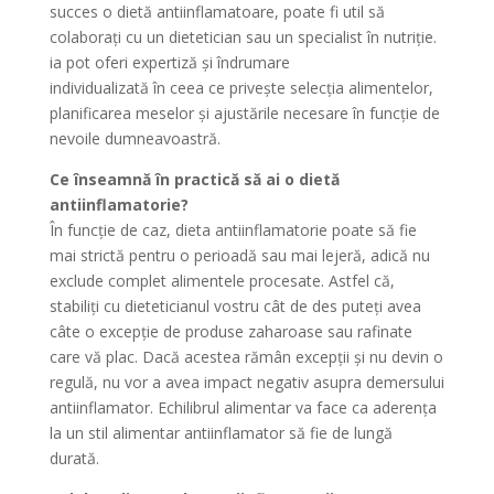
succes o dietă antiinflamatoare, poate fi util să
colaborați cu un dietetician sau un specialist în nutriție.
ia pot oferi expertiză și îndrumare
individualizată în ceea ce privește selecția alimentelor,
planificarea meselor și ajustările necesare în funcție de
nevoile dumneavoastră.
Ce înseamnă în practică să ai o dietă
antiinflamatorie?
În funcție de caz, dieta antiinflamatorie poate să fie
mai strictă pentru o perioadă sau mai lejeră, adică nu
exclude complet alimentele procesate. Astfel că,
stabiliți cu dieteticianul vostru cât de des puteți avea
câte o excepție de produse zaharoase sau rafinate
care vă plac. Dacă acestea rămân excepții și nu devin o
regulă, nu vor a avea impact negativ asupra demersului
antiinflamator. Echilibrul alimentar va face ca aderența
la un stil alimentar antiinflamator să fie de lungă
durată.