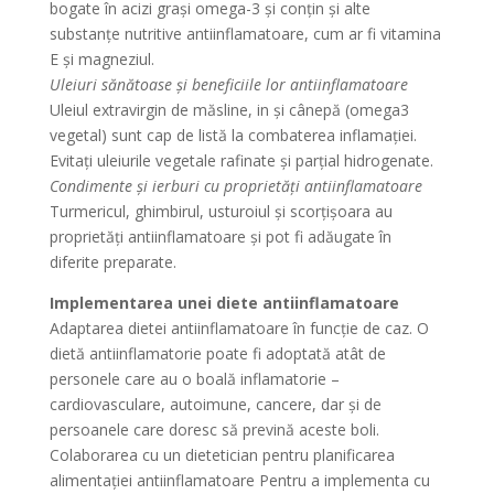
bogate în acizi grași omega-3 și conțin și alte
substanțe nutritive antiinflamatoare, cum ar fi vitamina
E și magneziul.
Uleiuri sănătoase și beneficiile lor antiinflamatoare
Uleiul extravirgin de măsline, in și cânepă (omega3
vegetal) sunt cap de listă la combaterea inflamației.
Evitați uleiurile vegetale rafinate și parțial hidrogenate.
Condimente și ierburi cu proprietăți antiinflamatoare
Turmericul, ghimbirul, usturoiul și scorțișoara au
proprietăți antiinflamatoare și pot fi adăugate în
diferite preparate.
Implementarea unei diete antiinflamatoare
Adaptarea dietei antiinflamatoare în funcție de caz. O
dietă antiinflamatorie poate fi adoptată atât de
personele care au o boală inflamatorie –
cardiovasculare, autoimune, cancere, dar și de
persoanele care doresc să prevină aceste boli.
Colaborarea cu un dietetician pentru planificarea
alimentației antiinflamatoare Pentru a implementa cu