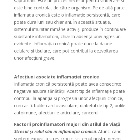
săptămâni. Este un proces necesar pentru vindecare și
este bine controlat de către organism. Pe de altă parte,
inflamația cronică este o inflamație persistentă, care
poate dura luni sau chiar ani. În această situație,
sistemul imunitar rămâne activ și produce în continuare
substanțe inflamatorii, chiar în absența unei agresiuni
evidente. Inflamația cronică poate duce la daune
celulare și tisulare, care pot contribui la dezvoltarea
unor afecțiuni grave.
Afecțiuni asociate inflamației cronice
Inflamația cronică persistentă poate avea consecințe
negative asupra sănătății. Acest tip de inflamație poate
contribui la apariția și progresia unor afecțiuni cronice,
cum ar fi: bolile cardiovasculare, diabetul de tip 2, bolile
autoimune, afecțiunile articulare, cancerul.
Factorii proinflamatori majori din stilul de viață
Stresul și rolul său în inflamația cronică
. Atunci când
suntem expuși la stres cronic, sistemul nostru nervos