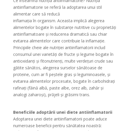
Ce înseamnă nutriția antiinflamatorie? Nutriția
antiinflamatorie se referă la adoptarea unui stil
alimentar care să reducă
inflamația în organism. Aceasta implică alegerea
alimentelor bogate în substanțe nutritive cu proprietăți
antiinflamatoare și reducerea dramatică sau chiar
evitarea alimentelor care contribuie la inflamație.
Principiile cheie ale nutriției antiinflamatorii includ
consumul unei varietăți de fructe și legume bogate în
antioxidanți și fitonutrienți, multe verdețuri crude sau
gătite sănătos, alegerea surselor sănătoase de
proteine, cum ar fi peștele gras și leguminoasele, și
evitarea alimentelor procesate, bogate în carbohidrați
rafinați (făină albă, paste albe, orez alb, zahăr și
analogi zaharoși), prăjeli și grăsimi trans.
Beneficiile adoptării unei diete antiinflamatorii
Adoptarea unei diete antiinflamatorii poate aduce
numeroase beneficii pentru sănătatea noastră: