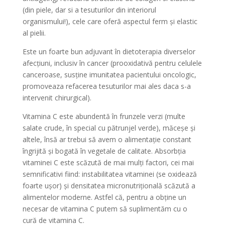
(din piele, dar si a tesuturilor din interiorul
organismului!), cele care oferă aspectul ferm și elastic
al pielii.
Este un foarte bun adjuvant în dietoterapia diverselor
afecțiuni, inclusiv în cancer (prooxidativă pentru celulele
canceroase, susține imunitatea pacientului oncologic,
promoveaza refacerea tesuturilor mai ales daca s-a
intervenit chirurgical).
Vitamina C este abundentă în frunzele verzi (multe
salate crude, în special cu pătrunjel verde), măceșe și
altele, însă ar trebui să avem o alimentație constant
îngrijită și bogată în vegetale de calitate. Absorbția
vitaminei C este scăzută de mai mulți factori, cei mai
semnificativi fiind: instabilitatea vitaminei (se oxidează
foarte ușor) și densitatea micronutrițională scăzută a
alimentelor moderne. Astfel că, pentru a obține un
necesar de vitamina C putem să suplimentăm cu o
cură de vitamina C.