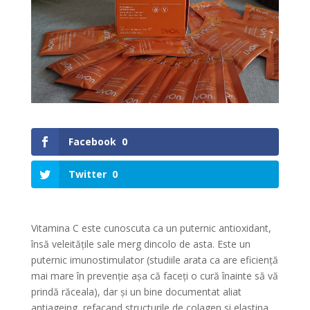
Facebook
0
Twitter
0
Vitamina C este cunoscuta ca un puternic antioxidant,
însă veleitățile sale merg dincolo de asta. Este un
puternic imunostimulator (studiile arata ca are eficiență
mai mare în prevenție așa că faceți o cură înainte să vă
prindă răceala), dar și un bine documentat aliat
antiageing, refacand structurile de colagen si elastina