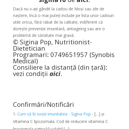
Dacă nu v-ați gândit la cadou de Moși sau zile de
naștere, încă o mai puteți include pe lista unor cadouri
utile oricui, fără rabat de la calitate, indiferent că
dorește prevenție imunitară, antiageing sau are o
problemă de sănătate mai gravă.
© Sigina Pop, Nutritionist-
Dietetician
Programari: 0749651957 (Synobis
Medical)
Consiliere la distanță (din țară):
vezi condiții
aici
.
Confirmări/Notificări
Cum să îți susții imunitatea - Sigina Pop
- […] și
Vitamina C lipozomala. Cod de reducere vitamina C
lipozomala sigina10 valabil […]