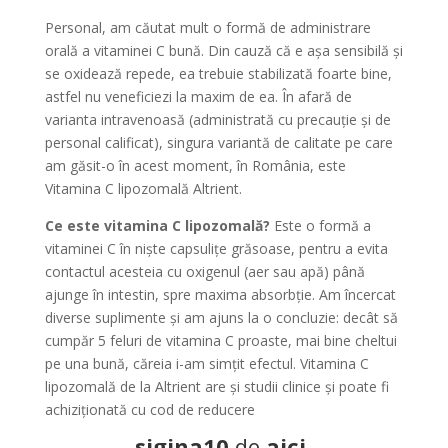
Personal, am căutat mult o formă de administrare
orală a vitaminei C bună. Din cauză că e așa sensibilă și
se oxidează repede, ea trebuie stabilizată foarte bine,
astfel nu veneficiezi la maxim de ea. În afară de
varianta intravenoasă (administrată cu precauție și de
personal calificat), singura variantă de calitate pe care
am găsit-o în acest moment, în România, este
Vitamina C lipozomală Altrient.
Ce este vitamina C lipozomală?
Este o formă a
vitaminei C în niște capsulițe grăsoase, pentru a evita
contactul acesteia cu oxigenul (aer sau apă) până
ajunge în intestin, spre maxima absorbție. Am încercat
diverse suplimente și am ajuns la o concluzie: decât să
cumpăr 5 feluri de vitamina C proaste, mai bine cheltui
pe una bună, căreia i-am simțit efectul. Vitamina C
lipozomală de la Altrient are și studii clinice și poate fi
achiziționată cu cod de reducere
sigina10
de
aici
.