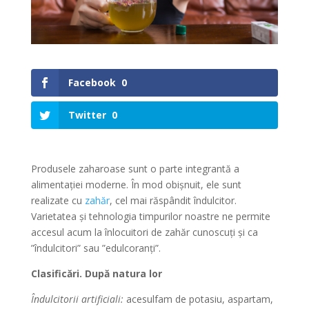
Facebook
0
Twitter
0
Produsele zaharoase sunt o parte integrantă a
alimentației moderne. În mod obișnuit, ele sunt
realizate cu
zahăr
, cel mai răspândit îndulcitor.
Varietatea și tehnologia timpurilor noastre ne permite
accesul acum la înlocuitori de zahăr cunoscuți și ca
”îndulcitori” sau ”edulcoranți”.
Clasificări. După natura lor
Îndulcitorii artificiali:
acesulfam de potasiu, aspartam,