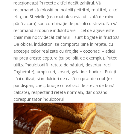
reacționează în rețete altfel decât zahărul. Vă
recomand să folosiți ori poliolii (eritritol, maltitol, xilitol
etc), ori Stevielle (cea mai ok stevia utilizată de mine
până acum) sau combinație de polioli cu stevia. Nu vă
recomand siropurile îndulcitoare – cel de agave este
chiar mai nociv decât zahărul – sunt bogate în fructoză.
De obicei, îndulcitorii se comportă bine în rețete, cu
excepția celor realizate cu drojdie – cozonaci – adică
nu prea crește coptura (cu poliolii, de exemplu). Puteți
utiliza îndulcitorii în rețete de băuturi, deserturi reci
(înghețate), umpluturi, sosuri, gelatine, budinci. Puteți
să îi utilizați și în dulciuri de casă cu praf de copt (ex:
pandișpan, chec, brioșe cu extract de stevia de bună
calitate), respectând rețeta normală, dar dozând
corespunzător îndulcitorul.