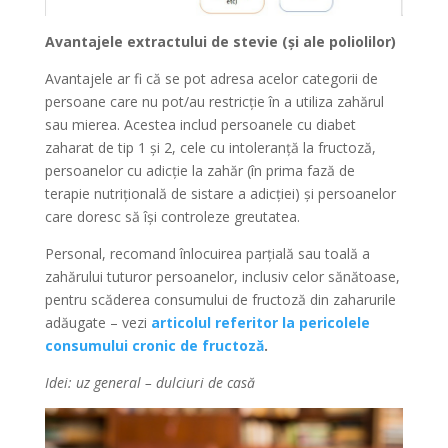
Avantajele extractului de stevie (și ale poliolilor)
Avantajele ar fi că se pot adresa acelor categorii de
persoane care nu pot/au restricție în a utiliza zahărul
sau mierea. Acestea includ persoanele cu diabet
zaharat de tip 1 și 2, cele cu intoleranță la fructoză,
persoanelor cu adicție la zahăr (în prima fază de
terapie nutrițională de sistare a adicției) și persoanelor
care doresc să își controleze greutatea.
Personal, recomand înlocuirea parțială sau toală a
zahărului tuturor persoanelor, inclusiv celor sănătoase,
pentru scăderea consumului de fructoză din zaharurile
adăugate – vezi
articolul referitor la pericolele
consumului cronic de fructoză
.
Idei: uz general – dulciuri de casă