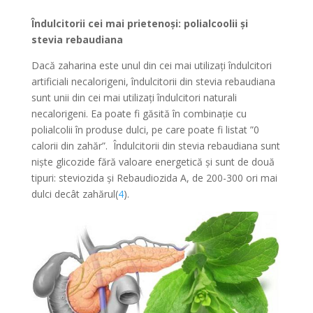
Îndulcitorii cei mai prietenoși: polialcoolii și
stevia rebaudiana
Dacă zaharina este unul din cei mai utilizați îndulcitori
artificiali necalorigeni, îndulcitorii din stevia rebaudiana
sunt unii din cei mai utilizați îndulcitori naturali
necalorigeni. Ea poate fi găsită în combinație cu
polialcolii în produse dulci, pe care poate fi listat ”0
calorii din zahăr”. Îndulcitorii din stevia rebaudiana sunt
niște glicozide fără valoare energetică și sunt de două
tipuri: steviozida și Rebaudiozida A, de 200-300 ori mai
dulci decât zahărul(
4
).