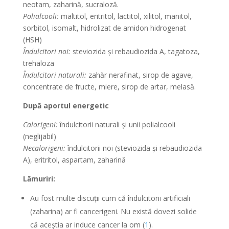
neotam, zaharină, sucraloză.
Polialcooli:
maltitol, eritritol, lactitol, xilitol, manitol,
sorbitol, isomalt, hidrolizat de amidon hidrogenat
(HSH)
Îndulcitori noi:
steviozida și rebaudiozida A, tagatoza,
trehaloza
Îndulcitori naturali:
zahăr nerafinat, sirop de agave,
concentrate de fructe, miere, sirop de artar, melasă.
După aportul energetic
Calorigeni:
îndulcitorii naturali și unii polialcooli
(neglijabil)
Necalorigeni:
îndulcitorii noi (steviozida și rebaudiozida
A), eritritol, aspartam, zaharină
Lămuriri:
Au fost multe discuții cum că îndulcitorii artificiali
(zaharina) ar fi cancerigeni. Nu există dovezi solide
că aceștia ar induce cancer la om (
1
).