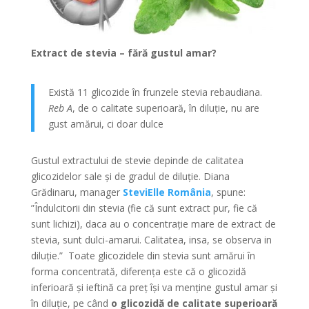
Extract de stevia – fără gustul amar?
Există 11 glicozide în frunzele stevia rebaudiana.
Reb A
, de o calitate superioară, în diluție, nu are
gust amărui, ci doar dulce
Gustul extractului de stevie depinde de calitatea
glicozidelor sale și de gradul de diluție. Diana
Grădinaru, manager
SteviElle România
, spune:
”Îndulcitorii din stevia (fie că sunt extract pur, fie că
sunt lichizi), daca au o concentrație mare de extract de
stevia, sunt dulci-amarui. Calitatea, insa, se observa in
diluție.” Toate glicozidele din stevia sunt amărui în
forma concentrată, diferența este că o glicozidă
inferioară și ieftină ca preț își va menține gustul amar și
în diluție, pe când
o glicozidă de calitate superioară