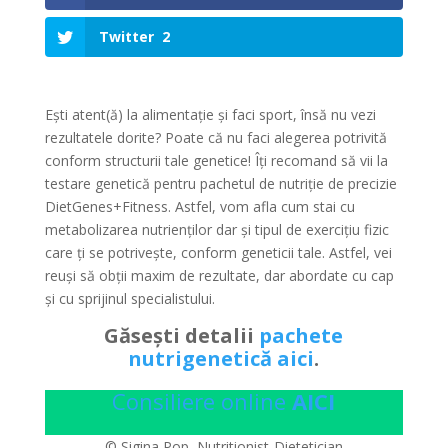
Twitter
2
Ești atent(ă) la alimentație și faci sport, însă nu vezi
rezultatele dorite? Poate că nu faci alegerea potrivită
conform structurii tale genetice! Îți recomand să vii la
testare genetică pentru pachetul de nutriție de precizie
DietGenes+Fitness. Astfel, vom afla cum stai cu
metabolizarea nutrienților dar și tipul de exercițiu fizic
care ți se potrivește, conform geneticii tale. Astfel, vei
reuși să obții maxim de rezultate, dar abordate cu cap
și cu sprijinul specialistului.
Găsești detalii
pachete
nutrigenetică aici
.
Consiliere online
AICI
© Sigina Pop, Nutritionist-Dietetician