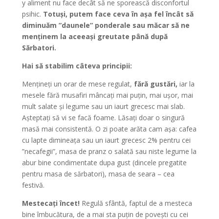
y aliment nu face decât să ne sporească disconfortul
psihic.
Totuși, putem face ceva în așa fel încât să
diminuăm ”daunele” ponderale sau măcar să ne
menținem la aceeași greutate până după
Sărbatori.
Hai să stabilim câteva principii:
Mențineți un orar de mese regulat,
fără gustări,
iar la
mesele fără musafiri mâncați mai puțin, mai ușor, mai
mult salate și legume sau un iaurt grecesc mai slab.
Așteptați să vi se facă foame. Lăsați doar o singură
masă mai consistentă. O zi poate arăta cam așa: cafea
cu lapte dimineața sau un iaurt grecesc 2% pentru cei
”necafegii”, masa de pranz o salată sau niste legume la
abur bine condimentate dupa gust (dincele pregatite
pentru masa de sărbatori), masa de seara – cea
festivă.
Mestecați încet!
Regulă sfântă, faptul de a mesteca
bine îmbucătura, de a mai sta puțin de povești cu cei