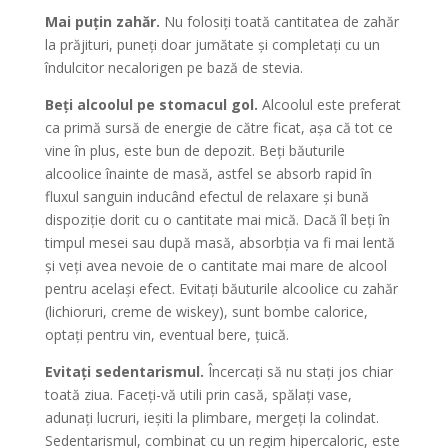
Mai puțin zahăr.
Nu folosiți toată cantitatea de zahăr
la prăjituri, puneți doar jumătate și completați cu un
îndulcitor necalorigen pe bază de stevia.
Beți alcoolul pe stomacul gol.
Alcoolul este preferat
ca primă sursă de energie de către ficat, așa că tot ce
vine în plus, este bun de depozit. Beți băuturile
alcoolice înainte de masă, astfel se absorb rapid în
fluxul sanguin inducând efectul de relaxare și bună
dispoziție dorit cu o cantitate mai mică. Dacă îl beți în
timpul mesei sau după masă, absorbția va fi mai lentă
și veți avea nevoie de o cantitate mai mare de alcool
pentru același efect. Evitați băuturile alcoolice cu zahăr
(lichioruri, creme de wiskey), sunt bombe calorice,
optați pentru vin, eventual bere, țuică.
Evitați sedentarismul.
Încercați să nu stați jos chiar
toată ziua. Faceți-vă utili prin casă, spălați vase,
adunați lucruri, ieșiti la plimbare, mergeți la colindat.
Sedentarismul, combinat cu un regim hipercaloric, este