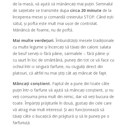
de la masă, vă ajută să mănâncați mai puțin. Semnalul
de sațietate se transmite dupa
circa 20
minute
de la
începerea mesei și comandă creierului STOP. Când ești
sătul, și pofta este mult mai ușor de controlat.
Mănâncă de foame, nu de poftă.
Mai multe verdețuri.
Îmbunătățiți mesele tradiționale
cu multe legume și încercați să tăiați din calorii: salata
de beuf serviți-o fără pâine, sarmalele – fără pâine și
cu iaurt în loc de smântână, puneți din tot ce vă face cu
ochiul într-o singură farfurie, nu ciuguliți direct din
platouri, că altfel nu mai știți cât ați mâncat de fapt.
Mâncați conștient.
Faptul de a pune din toate câte
puțin într-o farfurie vă ajută să mâncați conștient, și nu
veți consuma prea mult din nimic, dar vă veți bucura de
toate. Împărțiți prăjiturile în două, gustați din cele care
vă atrag mai mult interesul. Și aici funcționează să
tăiați câte o bucațică din prăjitură și să le puneți pe o
farfuriuță.